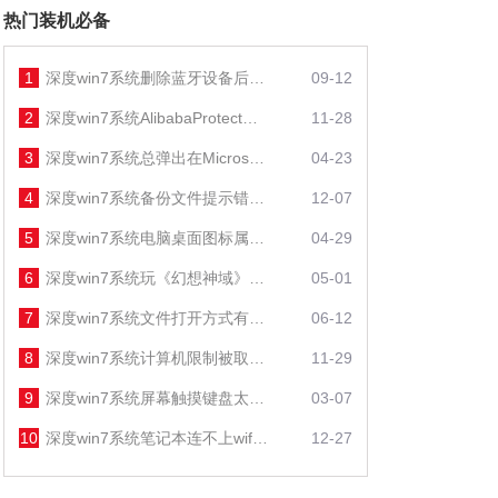
热门装机必备
1
深度win7系统删除蓝牙设备后无法重新添加的解决方法
09-12
2
深度win7系统AlibabaProtect删除后又自动安装的解决方法
11-28
3
深度win7系统总弹出在Microsoft store查应用的解决方法
04-23
4
深度win7系统备份文件提示错误0x800704的解决方法
12-07
5
深度win7系统电脑桌面图标属性打不开的解决方法
04-29
6
深度win7系统玩《幻想神域》蓝屏的解决方法
05-01
7
深度win7系统文件打开方式有2个 windows media player的解决方法
06-12
8
深度win7系统计算机限制被取消无法打开控制面板的解决方法
11-29
9
深度win7系统屏幕触摸键盘太小的解决方法
03-07
10
深度win7系统笔记本连不上wifi的解决方法
12-27