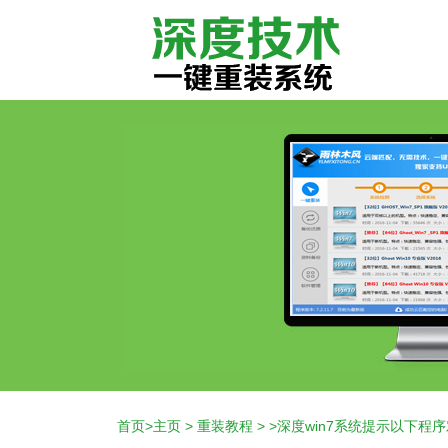
首页
>
主页
>
重装教程
> >深度win7系统提示以下